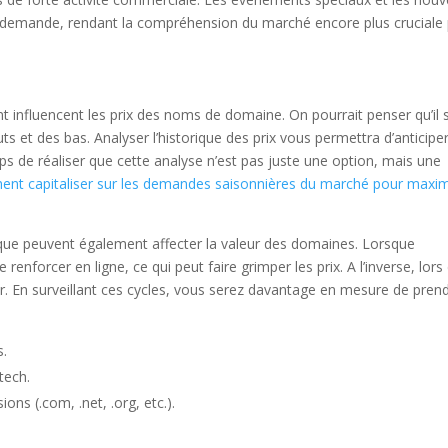
 demande, rendant la compréhension du marché encore plus cruciale
nfluencent les prix des noms de domaine. On pourrait penser qu’il s
ts et des bas. Analyser l’historique des prix vous permettra d’anticiper
mps de réaliser que cette analyse n’est pas juste une option, mais une
t capitaliser sur les demandes saisonnières du marché pour maxim
que peuvent également affecter la valeur des domaines. Lorsque
renforcer en ligne, ce qui peut faire grimper les prix. A l’inverse, lors
. En surveillant ces cycles, vous serez davantage en mesure de pren
s.
tech.
ons (.com, .net, .org, etc.).