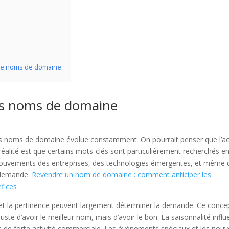
 de noms de domaine
s noms de domaine
des noms de domaine évolue constamment. On pourrait penser que l’a
 réalité est que certains mots-clés sont particulièrement recherchés e
mouvements des entreprises, des technologies émergentes, et même 
a demande.
Revendre un nom de domaine : comment anticiper les
fices
et la pertinence peuvent largement déterminer la demande. Ce conce
uste d’avoir le meilleur nom, mais d’avoir le bon. La saisonnalité infl
s de forte activité commerciale. Les événements spéciaux et les nouv