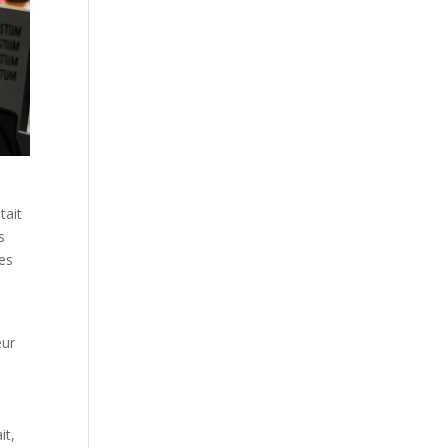
tait
s
les
eur
it,