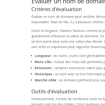
Évaluer un nom de domai
Critères d’évaluation
Évaluer un nom de domaine peut sembler déroutant
importaient. Mais en fait, il y a plusieurs critères
Outre la longueur, d’autres facteurs comme la p
grandement influencer la valeur du domaine. De 
un bon passé peut avoir une valeur plus élevée.
une niche en expansion peut rapporter beaucoup 
Longueur :
les noms courts sont généralemen
Mots-clés :
inclure des mots-clés pertinents p
Extension :
certaines extensions valent plus q
Historique :
un nom avec un bon historique p
Marché cible :
un domaine pertinent pour une
Outils d’évaluation
Heureusement, il existe de nombreux outils en l
lesquels sont les plus fiables ? Voici quelques ex