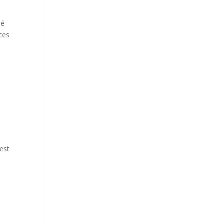
hé
nces
est