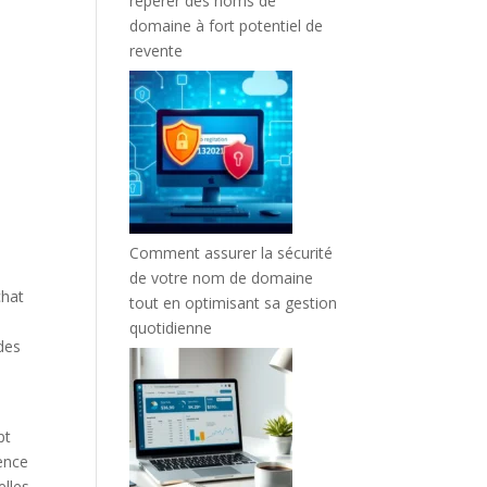
repérer des noms de
domaine à fort potentiel de
revente
Comment assurer la sécurité
de votre nom de domaine
chat
tout en optimisant sa gestion
n
quotidienne
des
pt
uence
elles