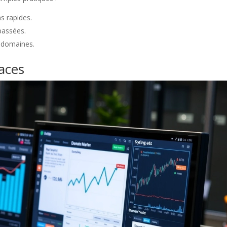
s rapides.
passées.
s domaines.
caces