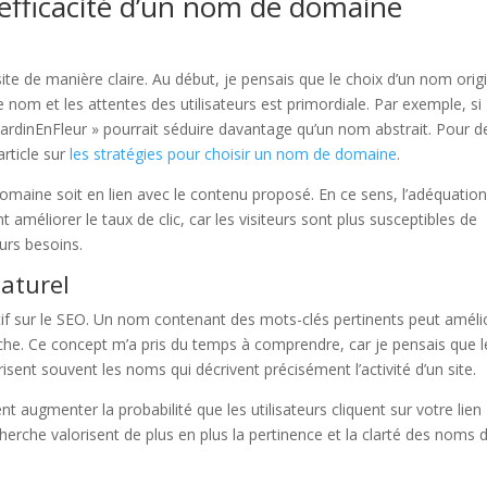
’efficacité d’un nom de domaine
te de manière claire. Au début, je pensais que le choix d’un nom orig
 le nom et les attentes des utilisateurs est primordiale. Par exemple, si
JardinEnFleur » pourrait séduire davantage qu’un nom abstrait. Pour d
article sur
les stratégies pour choisir un nom de domaine
.
domaine soit en lien avec le contenu proposé. En ce sens, l’adéquatio
t améliorer le taux de clic, car les visiteurs sont plus susceptibles de
eurs besoins.
aturel
tif sur le SEO. Un nom contenant des mots-clés pertinents peut améli
he. Ce concept m’a pris du temps à comprendre, car je pensais que l
isent souvent les noms qui décrivent précisément l’activité d’un site.
t augmenter la probabilité que les utilisateurs cliquent sur votre lien
cherche valorisent de plus en plus la pertinence et la clarté des noms 