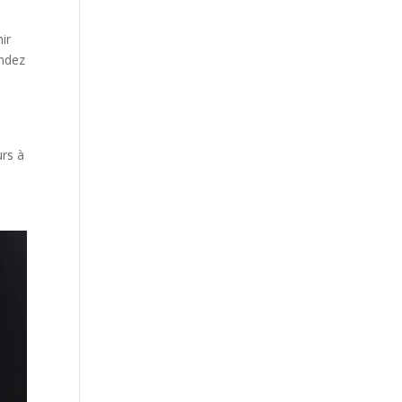
ir
andez
urs à