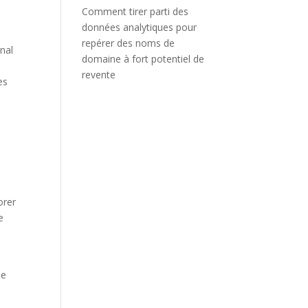
Comment tirer parti des
données analytiques pour
repérer des noms de
inal
domaine à fort potentiel de
revente
es
n
orer
e
de