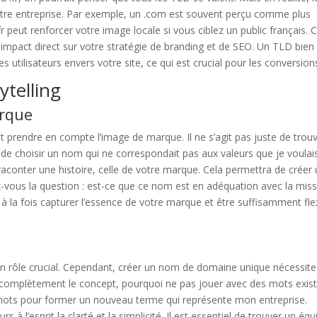
otre entreprise. Par exemple, un .com est souvent perçu comme plus
fr peut renforcer votre image locale si vous ciblez un public français. 
 impact direct sur votre stratégie de branding et de SEO. Un TLD bien
utilisateurs envers votre site, ce qui est crucial pour les conversion
ytelling
arque
prendre en compte l’image de marque. Il ne s’agit pas juste de trou
ur de choisir un nom qui ne correspondait pas aux valeurs que je voulai
 raconter une histoire, celle de votre marque. Cela permettra de créer
z-vous la question : est-ce que ce nom est en adéquation avec la mis
 la fois capturer l’essence de votre marque et être suffisamment fle
e un rôle crucial. Cependant, créer un nom de domaine unique nécessite
r complètement le concept, pourquoi ne pas jouer avec des mots exis
mots pour former un nouveau terme qui représente mon entreprise.
 à l’esprit la clarté et la simplicité. Il est essentiel de trouver un équi