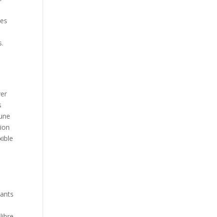
Ces
s.
ver
s
 une
sion
xible
tants
libre