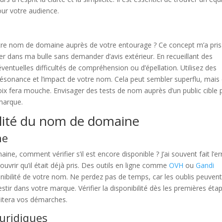
ur votre audience.
otre nom de domaine auprès de votre entourage ? Ce concept m’a pris
r dans ma bulle sans demander d’avis extérieur. En recueillant des
ventuelles difficultés de compréhension ou d’épellation. Utilisez des
résonance et l’impact de votre nom. Cela peut sembler superflu, mais
oix fera mouche. Envisager des tests de nom auprès d’un public cible 
 marque.
bilité du nom de domaine
he
e, comment vérifier s’il est encore disponible ? J’ai souvent fait l’er
rir qu’il était déjà pris. Des outils en ligne comme
OVH
ou
Gandi
onibilité de votre nom. Ne perdez pas de temps, car les oublis peuven
vestir dans votre marque. Vérifier la disponibilité dès les premières éta
ilitera vos démarches.
juridiques