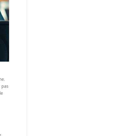
ne.
t pas
de
e