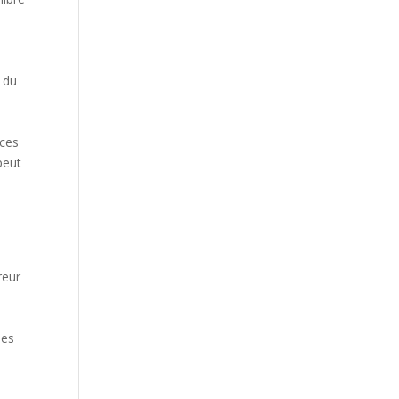
 du
 ces
peut
reur
t
pes