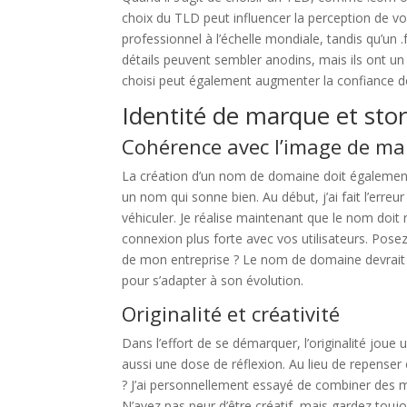
choix du TLD peut influencer la perception de v
professionnel à l’échelle mondiale, tandis qu’un .
détails peuvent sembler anodins, mais ils ont un
choisi peut également augmenter la confiance des 
Identité de marque et stor
Cohérence avec l’image de m
La création d’un nom de domaine doit également 
un nom qui sonne bien. Au début, j’ai fait l’erre
véhiculer. Je réalise maintenant que le nom doit
connexion plus forte avec vos utilisateurs. Pose
de mon entreprise ? Le nom de domaine devrait à
pour s’adapter à son évolution.
Originalité et créativité
Dans l’effort de se démarquer, l’originalité jou
aussi une dose de réflexion. Au lieu de repense
? J’ai personnellement essayé de combiner des 
N’ayez pas peur d’être créatif, mais gardez toujours