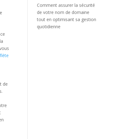
Comment assurer la sécurité
de votre nom de domaine
re
tout en optimisant sa gestion
quotidienne
e
 ce
la
 vous
flète
it de
s.
otre
t
en