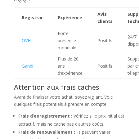
Avis
Supp
Registrar
Expérience
clients
tech
Forte
24/7
OVH
présence
Positifs
dispo
mondiale
Plus de 20
Suppo
Gandi
ans
Positifs
par c
d’expérience
télép
Attention aux frais cachés
Avant de finaliser votre achat, soyez vigilant. Voici
quelques frais potentiels à prendre en compte :
Frais d’enregistrement :
Vérifiez si le prix initial est
attractif, mais ne cache pas d’autres coûts.
Frais de renouvellement :
Ils peuvent varier