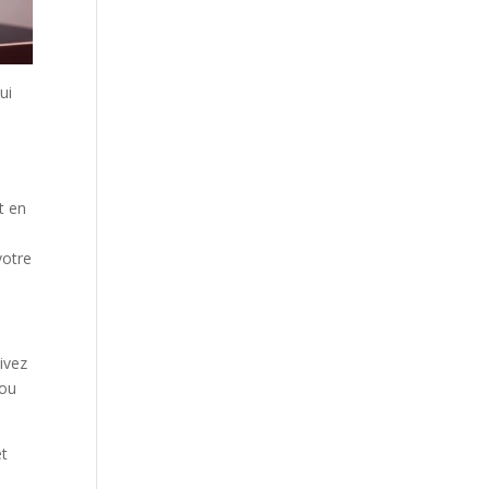
ui
t en
votre
ivez
 ou
et